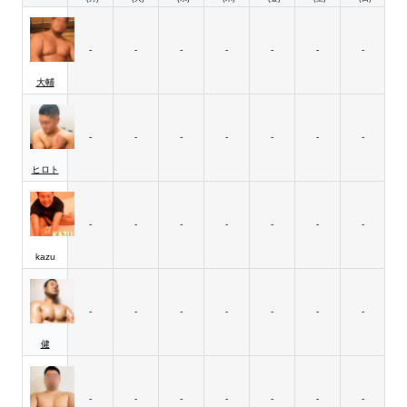
-
-
-
-
-
-
-
大輔
-
-
-
-
-
-
-
ヒロト
-
-
-
-
-
-
-
kazu
-
-
-
-
-
-
-
健
-
-
-
-
-
-
-