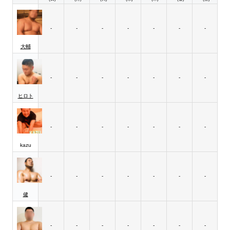
-
-
-
-
-
-
-
大輔
-
-
-
-
-
-
-
ヒロト
-
-
-
-
-
-
-
kazu
-
-
-
-
-
-
-
健
-
-
-
-
-
-
-