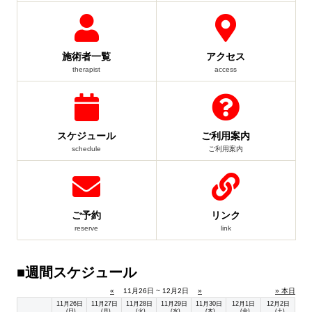
施術者一覧
アクセス
therapist
access
スケジュール
ご利用案内
schedule
ご利用案内
ご予約
リンク
reserve
link
■週間スケジュール
«
11月26日 ~ 12月2日
»
» 本日
11月26日
11月27日
11月28日
11月29日
11月30日
12月1日
12月2日
(日)
(月)
(火)
(水)
(木)
(金)
(土)