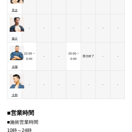
亮太
-
-
-
-
-
-
-
俊介
22:00 ~
20:00 ~
-
-
受付終了
-
-
0:00
0:00
太陽
-
-
-
-
-
-
-
大和
■営業時間
■施術営業時間
10時～24時