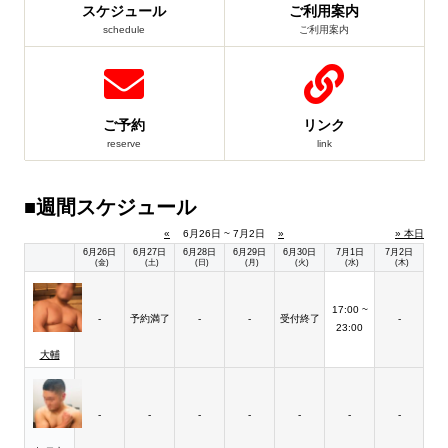
スケジュール
ご利用案内
schedule
ご利用案内
ご予約
リンク
reserve
link
■週間スケジュール
«
6月26日 ~ 7月2日
»
» 本日
6月26日
6月27日
6月28日
6月29日
6月30日
7月1日
7月2日
(金)
(土)
(日)
(月)
(火)
(水)
(木)
17:00 ~
-
予約満了
-
-
受付終了
-
23:00
大輔
-
-
-
-
-
-
-