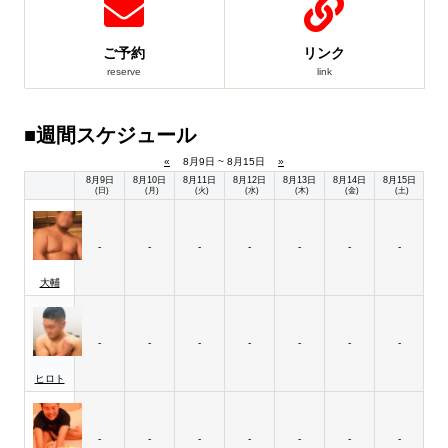
ご予約
リンク
reserve
link
■週間スケジュール
«
8月9日 ~ 8月15日
»
8月9日
8月10日
8月11日
8月12日
8月13日
8月14日
8月15日
(日)
(月)
(火)
(水)
(木)
(金)
(土)
-
-
-
-
-
-
-
大輔
-
-
-
-
-
-
-
ヒロト
-
-
-
-
-
-
-