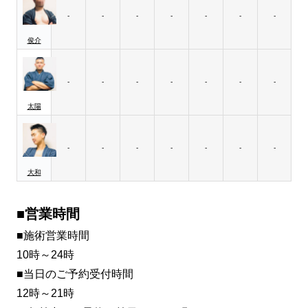
-
-
-
-
-
-
-
俊介
-
-
-
-
-
-
-
太陽
-
-
-
-
-
-
-
大和
■営業時間
■施術営業時間
10時～24時
■当日のご予約受付時間
12時～21時