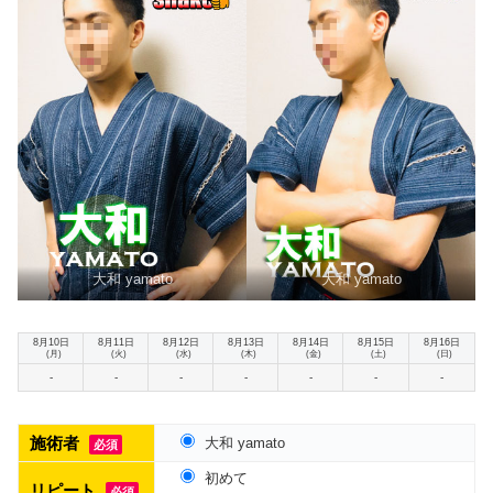
大和 yamato
大和 yamato
8月10日
8月11日
8月12日
8月13日
8月14日
8月15日
8月16日
(月)
(火)
(水)
(木)
(金)
(土)
(日)
-
-
-
-
-
-
-
施術者
大和 yamato
必須
初めて
リピート
必須