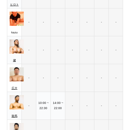
ヒロト
-
-
-
-
-
-
-
kazu
-
-
-
-
-
-
-
健
-
-
-
-
-
-
-
広大
10:00 ~
14:00 ~
-
-
-
-
-
22:30
22:00
龍馬