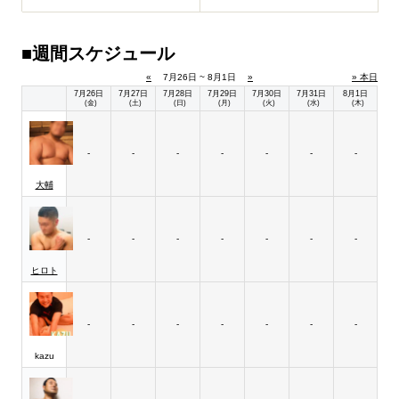
■週間スケジュール
«
7月26日 ~ 8月1日
»
» 本日
7月26日
7月27日
7月28日
7月29日
7月30日
7月31日
8月1日
(金)
(土)
(日)
(月)
(火)
(水)
(木)
-
-
-
-
-
-
-
大輔
-
-
-
-
-
-
-
ヒロト
-
-
-
-
-
-
-
kazu