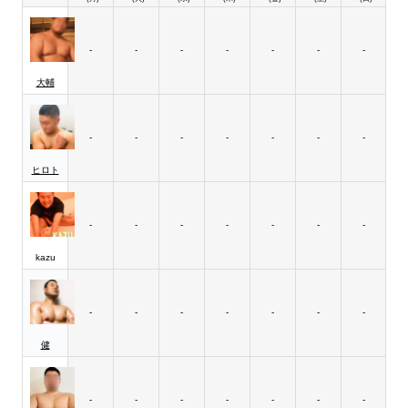
-
-
-
-
-
-
-
大輔
-
-
-
-
-
-
-
ヒロト
-
-
-
-
-
-
-
kazu
-
-
-
-
-
-
-
健
-
-
-
-
-
-
-