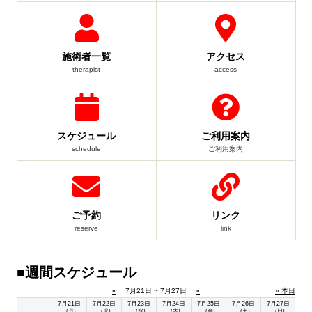
施術者一覧
アクセス
therapist
access
スケジュール
ご利用案内
schedule
ご利用案内
ご予約
リンク
reserve
link
■週間スケジュール
«
7月21日 ~ 7月27日
»
» 本日
7月21日
7月22日
7月23日
7月24日
7月25日
7月26日
7月27日
(月)
(火)
(水)
(木)
(金)
(土)
(日)