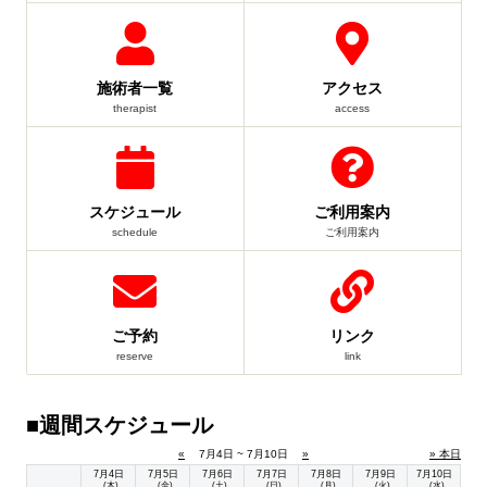
施術者一覧
アクセス
therapist
access
スケジュール
ご利用案内
schedule
ご利用案内
ご予約
リンク
reserve
link
■週間スケジュール
«
7月4日 ~ 7月10日
»
» 本日
7月4日
7月5日
7月6日
7月7日
7月8日
7月9日
7月10日
(木)
(金)
(土)
(日)
(月)
(火)
(水)