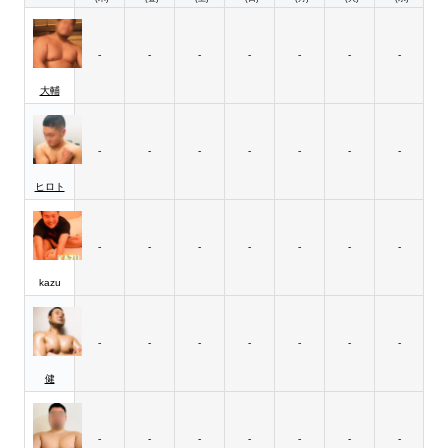
-
-
-
-
-
-
-
大輔
-
-
-
-
-
-
-
ヒロト
-
-
-
-
-
-
-
kazu
-
-
-
-
-
-
-
健
-
-
-
-
-
-
-